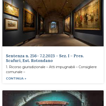
Sentenza n. 256– 7.2.2023 – Sez. I – Pres.
Scafuri, Est. Rotondano
1. Ricorso giurisdizionale – Atti impugnabili – Consigliere
comunale –
CONTINUA »