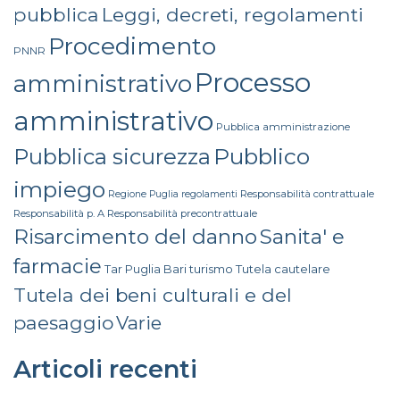
pubblica
Leggi, decreti, regolamenti
Procedimento
PNNR
Processo
amministrativo
amministrativo
Pubblica amministrazione
Pubblico
Pubblica sicurezza
impiego
Responsabilità contrattuale
Regione Puglia
regolamenti
Responsabilità p. A
Responsabilità precontrattuale
Risarcimento del danno
Sanita' e
farmacie
turismo
Tutela cautelare
Tar Puglia Bari
Tutela dei beni culturali e del
paesaggio
Varie
Articoli recenti