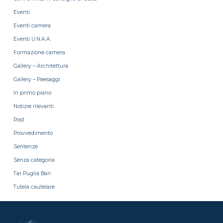
Eventi
Eventi camera
Eventi U.N.A.A.
Formazione camera
Gallery – Architettura
Gallery – Paesaggi
In primo piano
Notizie rilevanti
Post
Provvedimento
Sentenze
Senza categoria
Tar Puglia Bari
Tutela cautelare