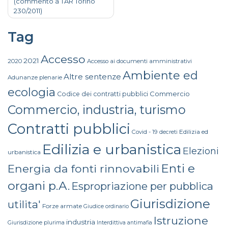
(commento a TAR Torino
230/2011)
Tag
Accesso
2021
2020
Accesso ai documenti amministrativi
Ambiente ed
Altre sentenze
Adunanze plenarie
ecologia
Commercio
Codice dei contratti pubblici
Commercio, industria, turismo
Contratti pubblici
Edilizia ed
Covid - 19
decreti
Edilizia e urbanistica
Elezioni
urbanistica
Enti e
Energia da fonti rinnovabili
organi p.A.
Espropriazione per pubblica
Giurisdizione
utilita'
Forze armate
Giudice ordinario
Istruzione
industria
Giurisdizione plurima
Interdittiva antimafia