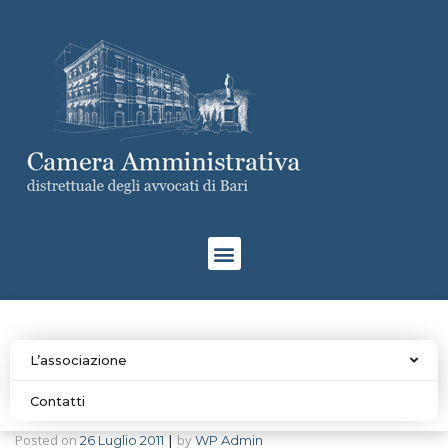
L’associazione
Contatti
Posted on
|
by
26 Luglio 2011
WP Admin