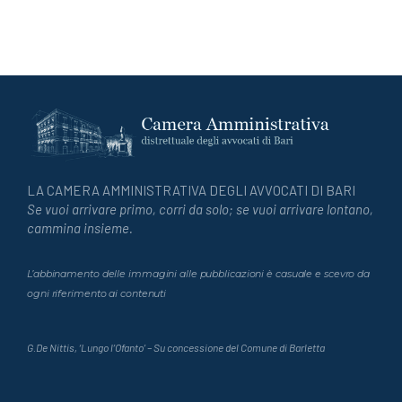
LA CAMERA AMMINISTRATIVA DEGLI AVVOCATI DI BARI
Se vuoi arrivare primo, corri da solo; se vuoi arrivare lontano,
cammina insieme.
L’abbinamento delle immagini alle pubblicazioni è casuale e scevro da
ogni riferimento ai contenuti
G.De Nittis, ‘Lungo l’Ofanto’ – Su concessione del Comune di Barletta