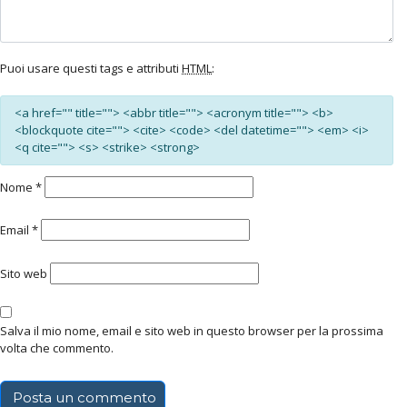
Puoi usare questi tags e attributi
HTML
:
<a href="" title=""> <abbr title=""> <acronym title=""> <b>
<blockquote cite=""> <cite> <code> <del datetime=""> <em> <i>
<q cite=""> <s> <strike> <strong>
Nome
*
Email
*
Sito web
Salva il mio nome, email e sito web in questo browser per la prossima
volta che commento.