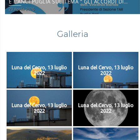
E L’ANCI PUGLIA SUL TEMA ” GLI ACCORDI DI
COLLABORAZIONE NEL CODICE DEI CONTRATTI
23 Aprile 2026
PUBBLICI” – 23 APRILE 2026
Galleria
Luna del Cervo, 13 luglio
Luna del Cervo, 13 luglio
2022
2022
Luna del Cervo, 13 luglio
Luna del Cervo, 13 luglio
2022
2022