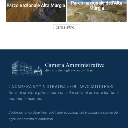
Parco nazionale dell'Alta
Parco nazionale Alta Murgia
Murgia
Carica altro…
LA CAMERA AMMINISTRATIVA DEGLI AVVOCATI DI BARI
Se vuoi arrivare primo, corri da solo; se vuoi arrivare lontano,
cammina insieme.
L’abbinamento delle immagini alle pubblicazioni è casuale e scevro da
ogni riferimento ai contenuti