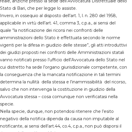
reale, anzichè presso la sede dell’Avvocatura Distrettuale dello
Stato di Bari, che per legge lo assiste.
Invero, in ossequio al disposto dell’art. 1, l. n. 280 del 1958,
applicabile in virtù dell’art. 41, comma 3, c.p.a., ai sensi del
quale “la notificazione dei ricorsi nei confronti delle
amministrazioni dello Stato è effettuata secondo le norme
vigenti per la difesa in giudizio delle stesse”, gli atti introduttivi
dei giudizi proposti nei confronti delle Amministrazioni statali
vanno notificati presso l’ufficio dell’Avvocatura dello Stato nel
cui distretto ha sede l’organo giurisdizionale competente, con
la conseguenza che la mancata notificazione in tali termini
determina la nullità della stessa e l’inammissibilità del ricorso,
salvo che non intervenga la costituzione in giudizio della
Avvocatura stessa – cosa comunque non verificatasi nella
specie.
Nella specie, dunque, non potendosi ritenere che l’esito
negativo della notifica dipenda da causa non imputabile al
notificante, ai sensi dell’art.44, co.4, c.p.a., non può disporsi il