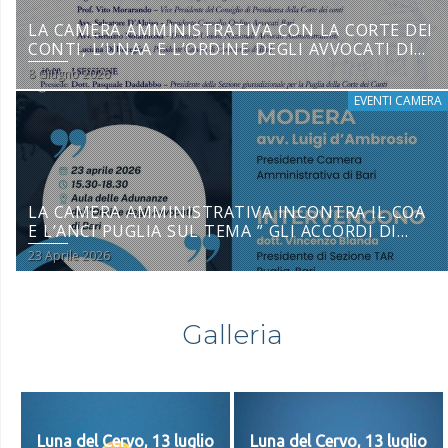
LA CAMERA AMMINISTRATIVA CON LA CORTE DEI
CONTI, L’UNAA E L’ORDINE DEGLI AVVOCATI DI
BARI SU “LA NUOVA RESPONSABILITÀ
8 Giugno 2026
AMMINISTRATIVA”
EVENTI CAMERA
LA CAMERA AMMINISTRATIVA INCONTRA IL COA
E L’ANCI PUGLIA SUL TEMA ” GLI ACCORDI DI
COLLABORAZIONE NEL CODICE DEI CONTRATTI
23 Aprile 2026
PUBBLICI” – 23 APRILE 2026
Galleria
Luna del Cervo, 13 luglio
Luna del Cervo, 13 luglio