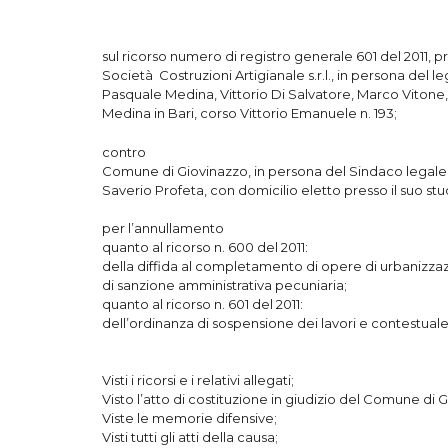
sul ricorso numero di registro generale 601 del 2011, 
Società Costruzioni Artigianale s.r.l., in persona del 
Pasquale Medina, Vittorio Di Salvatore, Marco Vitone, 
Medina in Bari, corso Vittorio Emanuele n. 193;
contro
Comune di Giovinazzo, in persona del Sindaco legale 
Saverio Profeta, con domicilio eletto presso il suo stud
per l’annullamento
quanto al ricorso n. 600 del 2011:
della diffida al completamento di opere di urbanizzazi
di sanzione amministrativa pecuniaria;
quanto al ricorso n. 601 del 2011:
dell’ordinanza di sospensione dei lavori e contestuale 
Visti i ricorsi e i relativi allegati;
Visto l’atto di costituzione in giudizio del Comune di 
Viste le memorie difensive;
Visti tutti gli atti della causa;