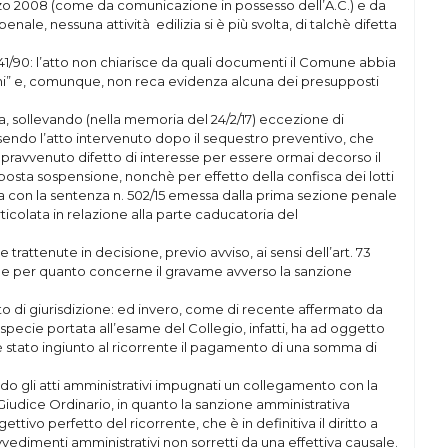
arzo 2008 (come da comunicazione in possesso dell’A.C.) e da
ale, nessuna attività edilizia si è più svolta, di talchè difetta
. 241/90: l’atto non chiarisce da quali documenti il Comune abbia
oghi” e, comunque, non reca evidenza alcuna dei presupposti
a, sollevando (nella memoria del 24/2/17) eccezione di
essendo l’atto intervenuto dopo il sequestro preventivo, che
l sopravvenuto difetto di interesse per essere ormai decorso il
sposta sospensione, nonchè per effetto della confisca dei lotti
sta con la sentenza n. 502/15 emessa dalla prima sezione penale
rticolata in relazione alla parte caducatoria del
 trattenute in decisione, previo avviso, ai sensi dell’art. 73
ione per quanto concerne il gravame avverso la sanzione
fetto di giurisdizione: ed invero, come di recente affermato da
ispecie portata all’esame del Collegio, infatti, ha ad oggetto
è stato ingiunto al ricorrente il pagamento di una somma di
avendo gli atti amministrativi impugnati un collegamento con la
l Giudice Ordinario, in quanto la sanzione amministrativa
tivo perfetto del ricorrente, che è in definitiva il diritto a
vedimenti amministrativi non sorretti da una effettiva causale.