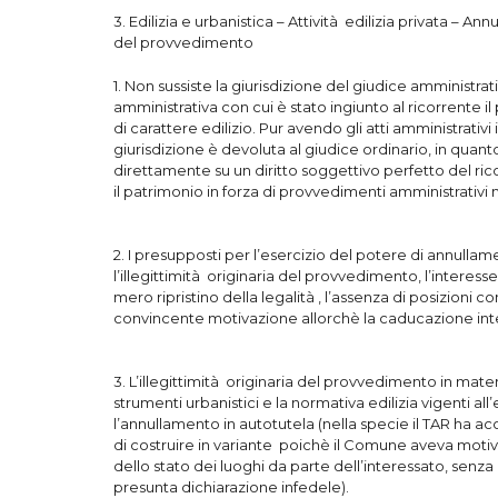
3. Edilizia e urbanistica – Attività edilizia privata – Ann
del provvedimento
1. Non sussiste la giurisdizione del giudice amministr
amministrativa con cui è stato ingiunto al ricorrente 
di carattere edilizio. Pur avendo gli atti amministrativ
giurisdizione è devoluta al giudice ordinario, in quan
direttamente su un diritto soggettivo perfetto del rico
il patrimonio in forza di provvedimenti amministrativi 
2. I presupposti per l’esercizio del potere di annullamen
l’illegittimità originaria del provvedimento, l’interes
mero ripristino della legalità , l’assenza di posizioni 
convincente motivazione allorchè la caducazione int
3. L’illegittimità originaria del provvedimento in materi
strumenti urbanistici e la normativa edilizia vigenti al
l’annullamento in autotutela (nella specie il TAR ha ac
di costruire in variante poichè il Comune aveva motiv
dello stato dei luoghi da parte dell’interessato, senza
presunta dichiarazione infedele).