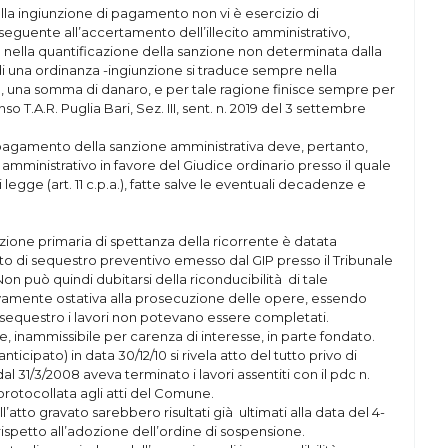
lla ingiunzione di pagamento non vi è esercizio di
seguente all’accertamento dell’illecito amministrativo,
tà nella quantificazione della sanzione non determinata dalla
di una ordinanza -ingiunzione si traduce sempre nella
e, una somma di danaro, e per tale ragione finisce sempre per
nso T.A.R. Puglia Bari, Sez. III, sent. n. 2019 del 3 settembre
di pagamento della sanzione amministrativa deve, pertanto,
e amministrativo in favore del Giudice ordinario presso il quale
legge (art. 11 c.p.a.), fatte salve le eventuali decadenze e
ione primaria di spettanza della ricorrente è datata
reto di sequestro preventivo emesso dal GIP presso il Tribunale
Non può quindi dubitarsi della riconducibilità di tale
ivamente ostativa alla prosecuzione delle opere, essendo
 sequestro i lavori non potevano essere completati.
rte, inammissibile per carenza di interesse, in parte fondato.
icipato) in data 30/12/10 si rivela atto del tutto privo di
 dal 31/3/2008 aveva terminato i lavori assentiti con il pdc n.
protocollata agli atti del Comune.
l’atto gravato sarebbero risultati già ultimati alla data del 4-
rispetto all’adozione dell’ordine di sospensione.