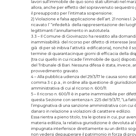
lavori sull’immobile de quo sono stati ultimati nel m
allora, anche per effetto del sopravvenuto sequestro pen
il presupposto per l’intimata sospensione;
2) Violazione e falsa applicazione dell’art. 21 nonies l
ricavato l’ “infedeltà della rappresentazione dei lu
legittimanti l’annullamento in autotutela.
3.3 – Il Comune di Giovinazzo ha resistito alla domand
inammissibilità del ricorso per difetto di interesse (
già di per sè inibiva l’attività edificatoria), nonchè i
termine di quarantacinque giorni di efficacia della di
(tra cui quello in cui ricade l’immobile de quo) dispo
del Tribunale di Bari. Nessuna difesa è stata, invece, a
provvedimento gravato.
4 – Alla pubblica udienza del 29/3/17 le causa sono state
comma 3 c.p.a., in ordine alla questione di giurisdiz
amministrativa di cui al ricorso n. 600/11.
5 – Il ricorso n. 600/11 è in parte inammissibile per di
questa Sezione con sentenza n. 225 del 9/3/17, “La fatt
l’impugnativa di una sanzione amministrativa con cui 
danaro in relazione a violazioni di carattere edilizio.
Essa rientra a pieno titolo, tra le ipotesi in cui, pur 
materia edilizia, la relativa giurisdizione è devoluta a
impugnata interferisce direttamente su un diritto sogget
non vedersi depauperare il patrimonio in forza di prov