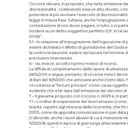
Occorre rilevare, in proposito, che nella emissione de
discrezionalità , costituendo essa un atto dovuto, con
potendosi al più ravvisare l’esercizio di discrezionali
legge in misura fissa. Tuttavia, anche l’impugnazione 
contestazione di non dover pagare, in tutto o in part
incidere su un diritto soggettivo perfetto (Cfr. in tal se
2008)”.
5.1 – In relazione all’impugnazione dell’ingiunzione 
essere dichiarato il difetto di giurisdizione del Giudic
la controversia potrà essere riproposta nel termine di 
preclusioni intervenute.
6 – Va, invece, accolto il primo motivo di ricorso.
La diffida al completamento delle opere di urbanizzaz
28/12/2010 e segue, pertanto, di circa tre mesi il dec
di Bari del 16/9/2010 che annovera anche il lotto A124. 
circostanza al “factum principis” come causa oggett
evidente che a far data dall’emissione del decreto di
7 – Il gravame proposto con il ricorso n. 601/11 è, in pa
7.1 – L’ordine di sospensione dei lavori emesso (come ant
lesività rispetto agli interessi della ricorrente, che fin
211/05, come da apposita comunicazione in pari data 
D’altronde, anche i lavori abusivi di cui è menzione nel
11/2/2008, quindi in epoca di gran lunga antecedente 