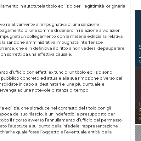
ullamento in autotutela titolo edilizio per illegittimità originaria
ativo relativamente all’impugnativa di una sanzione
il pagamento di una somma di danaro in relazione a violazioni
i impugnati un collegamento con la materia edilizia, la relativa
to la sanzione amministrativa impugnata interferisce
rrente, che è in definitiva il diritto a non vedersi depauperare
non sorretti da una effettiva causale.
8
to d’ufficio con effetti ex tunc di un titolo edilizio sono
se pubblico concreto ed attuale alla sua rimozione diverso dal
consolidate in capo ai destinatari e una più puntuale e
ervenga ad una notevole distanza di tempo.
a edilizia, che si traduce nel contrasto del titolo con gli
l’epoca del suo rilascio, è un indefettibile presupposto per
8
colto il ricorso avverso l’annullamento d’ufficio del permesso
ato l’autotutela sul punto della infedele rappresentazione
 chiarire quale fosse l’oggetto e l’eventuale entità della