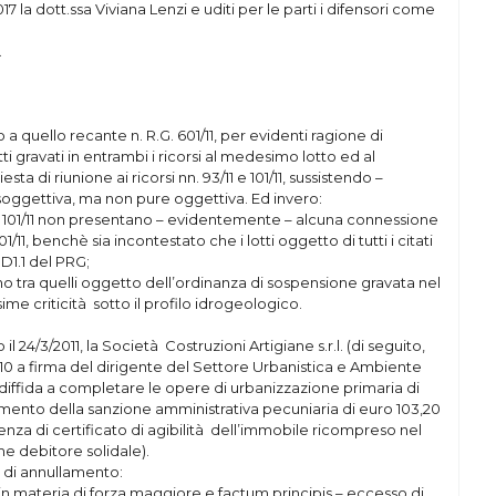
 la dott.ssa Viviana Lenzi e uditi per le parti i difensori come
.
o a quello recante n. R.G. 601/11, per evidenti ragione di
 gravati in entrambi i ricorsi al medesimo lotto ed al
ta di riunione ai ricorsi nn. 93/11 e 101/11, sussistendo –
 soggettiva, ma non pure oggettiva. Ed invero:
 n. 101/11 non presentano – evidentemente – alcuna connessione
01/11, benchè sia incontestato che i lotti oggetto di tutti i citati
D1.1 del PRG;
rano tra quelli oggetto dell’ordinanza di sospensione gravata nel
ime criticità sotto il profilo idrogeologico.
il 24/3/2011, la Società Costruzioni Artigiane s.r.l. (di seguito,
/10 a firma del dirigente del Settore Urbanistica e Ambiente
ffida a completare le opere di urbanizzazione primaria di
mento della sanzione amministrativa pecuniaria di euro 103,20
assenza di certificato di agibilità dell’immobile ricompreso nel
me debitore solidale).
 di annullamento:
i in materia di forza maggiore e factum principis – eccesso di