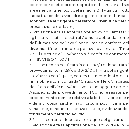
potere per difetto di presupposto e di istruttoria: il 
aree rientranti nel p.d.l. della maglia D1.1 – tra cui il 
(appaltatrice dei lavori) di eseguire le opere di urban
sconosciuta al dirigente del settore urbanistica del C
prosecuzione dei lavori;
2) Violazione e falsa applicazione art. 47 co. 1 lett B l.
agibilità sia stata inoltrata al Comune abbondanteme
dall’ultimazione dei lavori, per giunta nei confronti de
disponibilità dell’immobile per averlo alienato a Turt
2.3 – Il Comune di Giovinazzo si è costituito con memor
3 – RICORSO N. 601/11
3.1 – Con ricorso notificato in data 8/3/11 e depositat
provvedimento n. 129/ del 30/12/10 a firma del dirigen
Giovinazzo con il quale, contestualmente, le si ordina 
l’immobile sito in contrada “Chiuso del Nero”, in catasto
del titolo edilizio n. 167/08″, avente ad oggetto opere 
A sostegno del provvedimento, il Comune resistente es
procedimento penale relativo alla lottizzazione che inc
– della circostanza che i lavori di cui al pdc in varian
variante e, dunque, in assenza di titolo, evidenziando,
fondamento del titolo edilizio.
3.2 – La ricorrente deduce a sostegno del gravame:
1) Violazione e falsa applicazione dell’art. 27 d.P.R. n