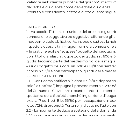
Relatore nell’udienza pubblica del giorno 29 marzo 2017
da verbale di udienza come da verbale di udienza;
Ritenuto e considerato in fatto e diritto quanto segue
FATTO e DIRITTO
1 – Va accolta l’istanza di riunione del presente giudizi
connessione soggettiva ed oggettiva, afferendo gli atti
medesimo titolo abilitativo. Va invece disattesa la richies
rispetto a questi ultimi – ragioni di mera connessione
– le pratiche edilizie “sospese” oggetto del giudizio
con i titoli già rilasciati oggetto dei giudizi nn. 600 e 6
giudizi facciano parte del medesimo pdl della maglia 
– i suoli oggetto dei ricorsi nn. 600 e 601/11 non rient
ricorso n. 93/11 e non partecipano, quindi, delle medes
2 – RICORSO N. 600/11
2.1 – Con ricorso notificato in data 8-9/3/11 e depositato 
solo “la Società “) impugna il provvedimento n. 29795
del Comune di Giovinazzo recante contestualmente di
spettanza della Società , nonchè ingiunzione di paga
ex art. 47 co. 1 lett. B l.r. 56/80 per l’occupazione in 
lotto A124, di proprietà Turturro (indicato nell’atto co
2.2 – La ricorrente deduce a sostegno della domanda
1) Violazione e falsa applicazione dei principi general