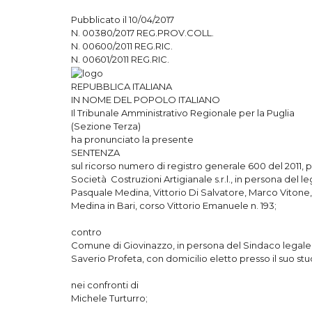
Pubblicato il 10/04/2017
N. 00380/2017 REG.PROV.COLL.
N. 00600/2011 REG.RIC.
N. 00601/2011 REG.RIC.
REPUBBLICA ITALIANA
IN NOME DEL POPOLO ITALIANO
Il Tribunale Amministrativo Regionale per la Puglia
(Sezione Terza)
ha pronunciato la presente
SENTENZA
sul ricorso numero di registro generale 600 del 2011,
Società Costruzioni Artigianale s.r.l., in persona del 
Pasquale Medina, Vittorio Di Salvatore, Marco Vitone, 
Medina in Bari, corso Vittorio Emanuele n. 193;
contro
Comune di Giovinazzo, in persona del Sindaco legale 
Saverio Profeta, con domicilio eletto presso il suo stud
nei confronti di
Michele Turturro;