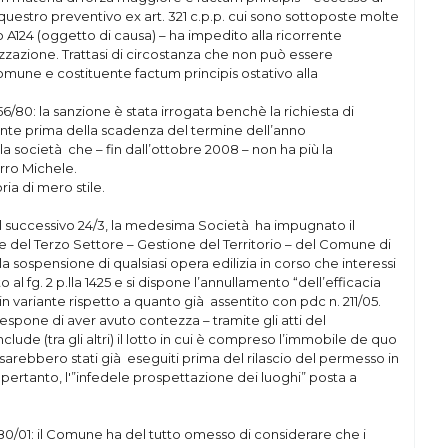
sequestro preventivo ex art. 321 c.p.p. cui sono sottoposte molte
lotto A124 (oggetto di causa) – ha impedito alla ricorrente
izzazione. Trattasi di circostanza che non può essere
omune e costituente factum principis ostativo alla
r. 56/80: la sanzione è stata irrogata benchè la richiesta di
nte prima della scadenza del termine dell’anno
lla società che – fin dall’ottobre 2008 – non ha più la
urro Michele.
ia di mero stile.
o il successivo 24/3, la medesima Società ha impugnato il
te del Terzo Settore – Gestione del Territorio – del Comune di
la sospensione di qualsiasi opera edilizia in corso che interessi
 al fg. 2 p.lla 1425 e si dispone l’annullamento “dell’efficacia
in variante rispetto a quanto già assentito con pdc n. 211/05.
pone di aver avuto contezza – tramite gli atti del
lude (tra gli altri) il lotto in cui è compreso l’immobile de quo
te sarebbero stati già eseguiti prima del rilascio del permesso in
 pertanto, l'”infedele prospettazione dei luoghi” posta a
. 380/01: il Comune ha del tutto omesso di considerare che i