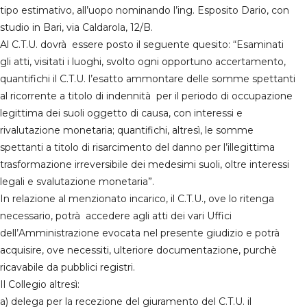
tipo estimativo, all’uopo nominando l’ing. Esposito Dario, con
studio in Bari, via Caldarola, 12/B.
Al C.T.U. dovrà essere posto il seguente quesito: “Esaminati
gli atti, visitati i luoghi, svolto ogni opportuno accertamento,
quantifichi il C.T.U. l’esatto ammontare delle somme spettanti
al ricorrente a titolo di indennità per il periodo di occupazione
legittima dei suoli oggetto di causa, con interessi e
rivalutazione monetaria; quantifichi, altresì, le somme
spettanti a titolo di risarcimento del danno per l’illegittima
trasformazione irreversibile dei medesimi suoli, oltre interessi
legali e svalutazione monetaria”.
In relazione al menzionato incarico, il C.T.U., ove lo ritenga
necessario, potrà accedere agli atti dei vari Uffici
dell’Amministrazione evocata nel presente giudizio e potrà
acquisire, ove necessiti, ulteriore documentazione, purchè
ricavabile da pubblici registri.
Il Collegio altresì:
a) delega per la recezione del giuramento del C.T.U. il