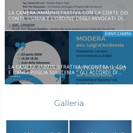
LA CAMERA AMMINISTRATIVA CON LA CORTE DEI
CONTI, L’UNAA E L’ORDINE DEGLI AVVOCATI DI
BARI SU “LA NUOVA RESPONSABILITÀ
8 Giugno 2026
AMMINISTRATIVA”
EVENTI CAMERA
LA CAMERA AMMINISTRATIVA INCONTRA IL COA
E L’ANCI PUGLIA SUL TEMA ” GLI ACCORDI DI
COLLABORAZIONE NEL CODICE DEI CONTRATTI
23 Aprile 2026
PUBBLICI” – 23 APRILE 2026
Galleria