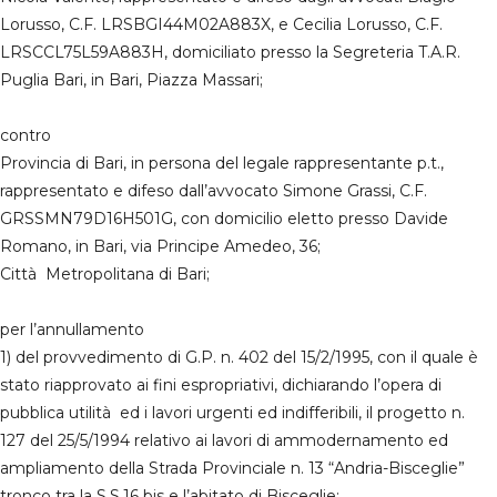
Lorusso, C.F. LRSBGI44M02A883X, e Cecilia Lorusso, C.F.
LRSCCL75L59A883H, domiciliato presso la Segreteria T.A.R.
Puglia Bari, in Bari, Piazza Massari;
contro
Provincia di Bari, in persona del legale rappresentante p.t.,
rappresentato e difeso dall’avvocato Simone Grassi, C.F.
GRSSMN79D16H501G, con domicilio eletto presso Davide
Romano, in Bari, via Principe Amedeo, 36;
Città Metropolitana di Bari;
per l’annullamento
1) del provvedimento di G.P. n. 402 del 15/2/1995, con il quale è
stato riapprovato ai fini espropriativi, dichiarando l’opera di
pubblica utilità ed i lavori urgenti ed indifferibili, il progetto n.
127 del 25/5/1994 relativo ai lavori di ammodernamento ed
ampliamento della Strada Provinciale n. 13 “Andria-Bisceglie”
tronco tra la S.S.16 bis e l’abitato di Bisceglie;